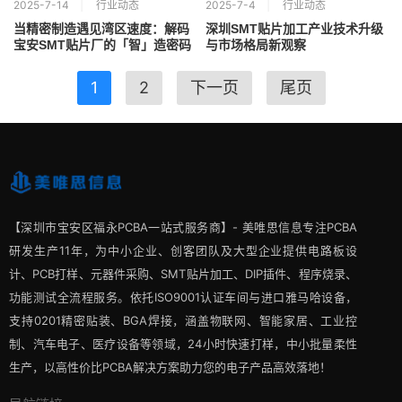
2025-7-14
行业动态
2025-7-4
行业动态
当精密制造遇见湾区速度：解码
深圳SMT贴片加工产业技术升级
宝安SMT贴片厂的「智」造密码
与市场格局新观察
1
2
下一页
尾页
【深圳市宝安区福永PCBA一站式服务商】- 美唯思信息专注PCBA
研发生产11年，为中小企业、创客团队及大型企业提供电路板设
计、PCB打样、元器件采购、SMT贴片加工、DIP插件、程序烧录、
功能测试全流程服务。依托ISO9001认证车间与进口雅马哈设备，
支持0201精密贴装、BGA焊接，涵盖物联网、智能家居、工业控
制、汽车电子、医疗设备等领域，24小时快速打样，中小批量柔性
生产，以高性价比PCBA解决方案助力您的电子产品高效落地！